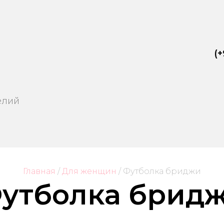
(+
елий
Главная
/
Для женщин
/
 Футболка бриджи
утболка брид