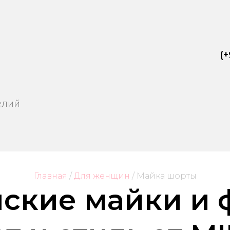
(+
елий
Главная
/
Для женщин
/
 Майка шорты
нские майки и 