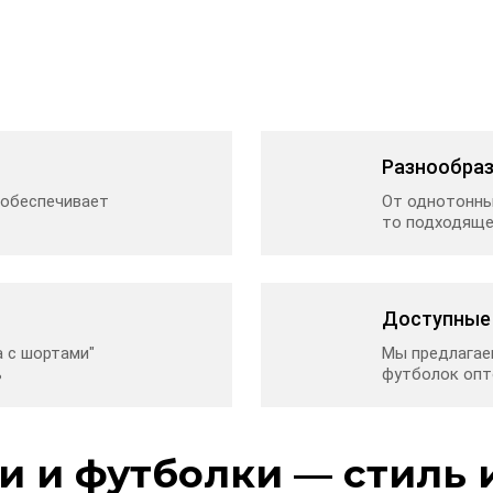
Разнообраз
 обеспечивает
От однотонны
то подходяще
Доступные 
а с шортами"
Мы предлагае
ь
футболок опт
и и футболки — стиль 