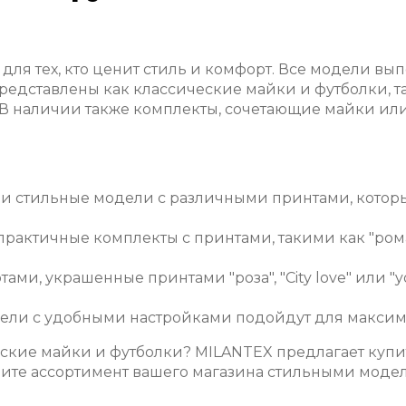
ля тех, кто ценит стиль и комфорт. Все модели вып
 представлены как классические майки и футболки, 
 В наличии также комплекты, сочетающие майки ил
и стильные модели с различными принтами, которы
рактичные комплекты с принтами, такими как "ромашк
ами, украшенные принтами "роза", "City love" или "
ли с удобными настройками подойдут для максим
нские майки и футболки? MILANTEX предлагает куп
ите ассортимент вашего магазина стильными моде